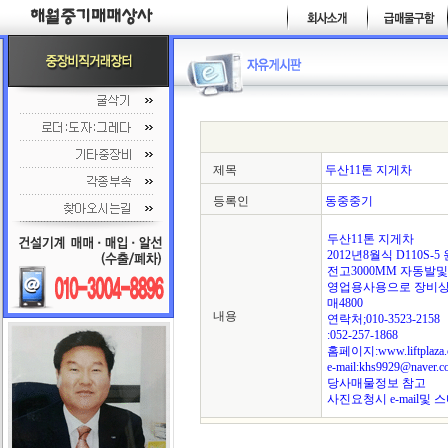
제목
두산11톤 지게차
등록인
동중중기
두산11톤 지게차
2012년8월식 D110S-5
전고3000MM 자동발
영업용사용으로 장비
매4800
내용
연락처;010-3523-2158
:052-257-1868
홈페이지:www.liftplaza.
e-mail:khs9929@naver.c
당사매물정보 참고
사진요청시 e-mail및