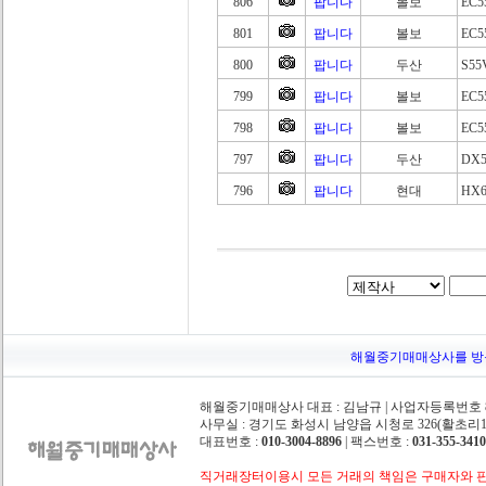
806
팝니다
볼보
EC5
801
팝니다
볼보
EC5
800
팝니다
두산
S55
799
팝니다
볼보
EC5
798
팝니다
볼보
EC5
797
팝니다
두산
DX5
796
팝니다
현대
HX6
해월중기매매상사를 방문해주
해월중기매매상사 대표 : 김남규 | 사업자등록번호 862
사무실 : 경기도 화성시 남양읍 시청로 326(활초리10-
대표번호 :
010-3004-8896
| 팩스번호 :
031-355-3410
직거래장터이용시 모든 거래의 책임은 구매자와 