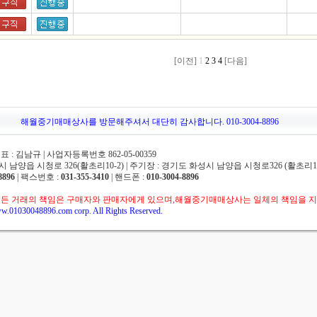
[이전]
1
2
3
4
[다음]
해월중기매매상사를 방문해주셔서 대단히 감사합니다. 010-3004-8896
 김남규 | 사업자등록번호 862-05-00359
 남양읍 시청로 326(활초리10-2) | 주기장 : 경기도 화성시 남양읍 시청로326 (활초리10
8896
| 팩스번호 :
031-355-3410
| 핸드폰 :
010-3004-8896
든 거래의 책임은 구매자와 판매자에게 있으며,해월중기매매상사는 일체의 책임을 지
w.01030048896.com corp. All Rights Reserved.