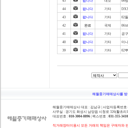
45
팝니다
대모
06
44
팝니다
기타
DX3
43
팝니다
기타
02
42
완료
국제
06
41
팝니다
기타
공구
40
팝니다
기타
미니
39
팝니다
기타
02
해월중기매매상사를 방문해주
해월중기매매상사 대표 : 김남규 | 사업자등록번호 862
사무실 : 경기도 화성시 남양읍 시청로 326(활초리10-
대표번호 :
010-3004-8896
| 팩스번호 :
031-355-3410
직거래장터이용시 모든 거래의 책임은 구매자와 