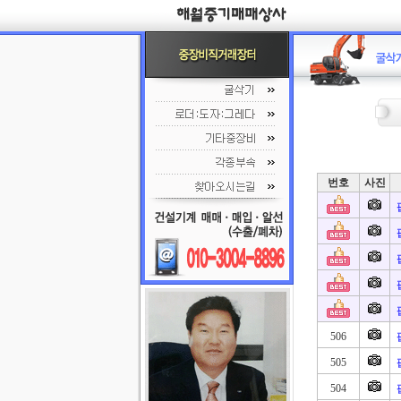
번호
사진
506
505
504