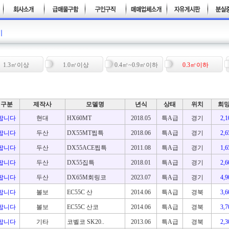
1.3㎥이상
1.0㎥이상
0.4㎥~0.9㎥이하
0.3㎥이하
구분
제작사
모델명
년식
상태
위치
희
팝니다
현대
HX60MT
2018.05
특A급
경기
2,
팝니다
두산
DX55MT찝특
2018.06
특A급
경기
2,
팝니다
두산
DX55ACE찝특
2011.08
특A급
경기
1,
팝니다
두산
DX55집특
2018.01
특A급
경기
2,
팝니다
두산
DX65M회링코
2023.07
특A급
경기
4,
팝니다
볼보
EC55C 산
2014.06
특A급
경북
3,
팝니다
볼보
EC55C 산코
2014.06
특A급
경북
3,
팝니다
기타
코벨코 SK20..
2013.06
특A급
경북
2,