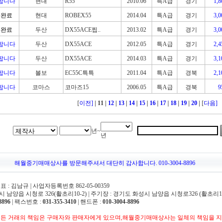
팝니다
현대
R55
2010.06
특A급
경기
1,
완료
현대
ROBEX55
2014.04
특A급
경기
3,
완료
두산
DX55ACE찝..
2013.02
특A급
경기
3,
팝니다
두산
DX55ACE
2012.05
특A급
경기
2,
팝니다
두산
DX55ACE
2014.03
특A급
경기
3,
팝니다
볼보
EC55C특특
2011.04
특A급
경북
2,
팝니다
코마스
코마즈15
2006.05
특A급
경북
[
이전]
| 11
|
12
|
13
|
14
|
15
|
16
|
17
|
18
|
19
|
20
|
[
다음]
년~
년
해월중기매매상사를 방문해주셔서 대단히 감사합니다. 010-3004-8896
 김남규 | 사업자등록번호 862-05-00359
 남양읍 시청로 326(활초리10-2) | 주기장 : 경기도 화성시 남양읍 시청로326 (활초리10
8896
| 팩스번호 :
031-355-3410
| 핸드폰 :
010-3004-8896
든 거래의 책임은 구매자와 판매자에게 있으며,해월중기매매상사는 일체의 책임을 지