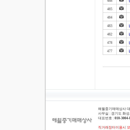
488
485
484
483
482
478
477
해월중기매매상사 대표 :
사무실 : 경기도 화성시
대표번호 :
010-3004-
직거래장터이용시 모