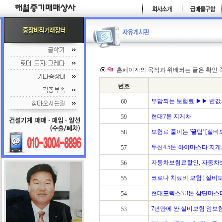
홈페이지의 목적과 위배되는 글은 확인 
번호
부담되는 보험료 ▶▶ 반값으
60
현대7톤 지게차
59
보험료 줄이는 '꿀팁' [실비보
58
두산4.5톤 하이마스타 지
57
자동차보험료할인, 자동차보
56
코로나 치료비 보험 | 실비보
55
현대포렉스3.3톤 삼단마스
54
7년만에 싼 실비보험 암보험
53