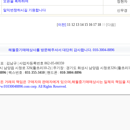
오픈을 축하하며
정현자
일익번창하시길 기원합니다
신무경
[
이전]
11
12
13
14
15
16
17
18
19
[다음]
해월중기매매상사를 방문해주셔서 대단히 감사합니다. 010-3004-8896
 김남규 | 사업자등록번호 862-05-00359
 남양읍 시청로 326(활초리10-2) | 주기장 : 경기도 화성시 남양읍 시청로326 (활초리10
8896
| 팩스번호 :
031-355-3410
| 핸드폰 :
010-3004-8896
든 거래의 책임은 구매자와 판매자에게 있으며,해월중기매매상사는 일체의 책임을 지
w.01030048896.com corp. All Rights Reserved.