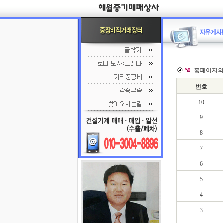
홈페이지의
번호
10
9
8
7
6
5
4
3