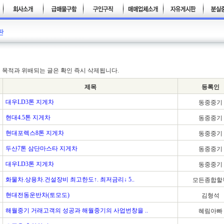
 목적과 위배되는 글은 확인 즉시 삭제됩니다.
제목
등록인
대우LD3톤 지게차
동중중기
현대4.5톤 지게차
동중중기
현대포렉스8톤 지게차
동중중기
두산7톤 삼단마스타 지게차
동중중기
대우LD3톤 지게차
동중중기
화물차.상용차.건설장비 최고한도↑. 최저금리↓ 5..
모든종합할
현대전동운반차(토모도)
김형석
해월중기 거래고객의 성공과 해월중기의 사업번창을 ..
혜림아빠