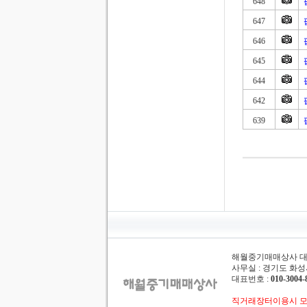
648
647
646
645
644
642
639
해월중기매매상사 대표 :
사무실 : 경기도 화성시
대표번호 :
010-3004-
직거래장터이용시 모