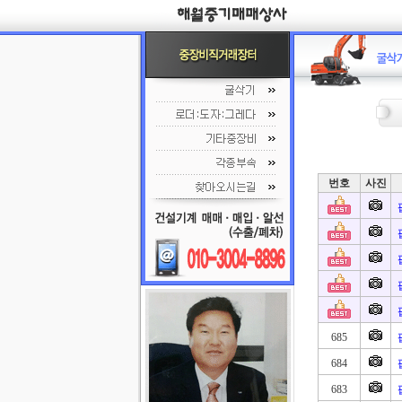
번호
사진
685
684
683