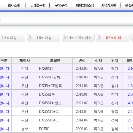
1.3㎥이상
1.0㎥이상
0.4㎥~0.9㎥이하
0.3㎥이하
구분
제작사
모델명
년식
상태
위치
희
팝니다
현대
HX60MT
2018.05
특A급
경기
2,
팝니다
두산
DX55MT찝특
2018.06
특A급
경기
2,
팝니다
두산
DX55ACE찝특
2011.08
특A급
경기
1,
팝니다
두산
DX55집특
2018.01
특A급
경기
2,
팝니다
두산
DX65M회링코
2023.07
특A급
경기
4,
팝니다
두산
DX55MTAC..
2013.04
특A급
경북
2,
팝니다
두산
DX55MTAC..
2014.04
특A급
경북
2,
팝니다
볼보
EC55C
2009.03
특A급
경북
1,