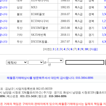
팝니다
대우
S55V딱다구리
1998.05
특A급
경북
팝니다
삼성
MX3
1992.05
특A급
경북
팝니다
볼보
EC60E풀셋
2016.07
특A급
경북
3,
팝니다
볼보
EC55딱다구리
2000.05
특A급
경북
1,
팝니다
두산
DX55MT풀셋
2015.08
특A급
경기
3,
팝니다
기타
SK35캐빈특
2018.11
특A급
경기
3,
팝니다
두산
DX555K찝풀..
2017.07
특A급
경기
4,
[이전]
|
1
|
2
|
3
|
4
|
5
|
6
| 7
|
8
|
9
|
10
|
[
다음]
년~
년
해월중기매매상사를 방문해주셔서 대단히 감사합니다. 010-3004-8896
 김남규 | 사업자등록번호 862-05-00359
 남양읍 시청로 326(활초리10-2) | 주기장 : 경기도 화성시 남양읍 시청로326 (활초리10
8896
| 팩스번호 :
031-355-3410
| 핸드폰 :
010-3004-8896
든 거래의 책임은 구매자와 판매자에게 있으며,해월중기매매상사는 일체의 책임을 지