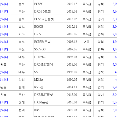
팝니다
볼보
EC55C
2010.12
특A급
경북
2,
팝니다
두산
DX55-5코찝
2018.01
특A급
경기
4,
팝니다
볼보
EC55코찝풀셋
2015.02
특A급
경기
3,
팝니다
볼보
EC60E
2015.11
특A급
경북
3,
팝니다
기타
U-55S
2016.05
특A급
경북
2,
팝니다
볼보
EC55B(무넘..
2003.12
A급
경북
1,
팝니다
두산
S55VGS
2007.05
특A급
경북
1,
팝니다
대우
DH028-2
1993.05
특A급
경북
완료
두산
DX55MT찝게
2018.06
특A급
경기
4,
팝니다
대우
S50
1996.05
특A급
경북
팝니다
삼성
MX3A
1996.05
특A급
경북
완료
현대
R55i산
2014.11
특A급
경기
2,
완료
두산
DX55MT풀셋
2015.09
특A급
경기
3,
팝니다
현대
HX60풀셋
2016.08
특A급
경기
3,
팝니다
현대
R55
2010.05
특A급
경북
2,